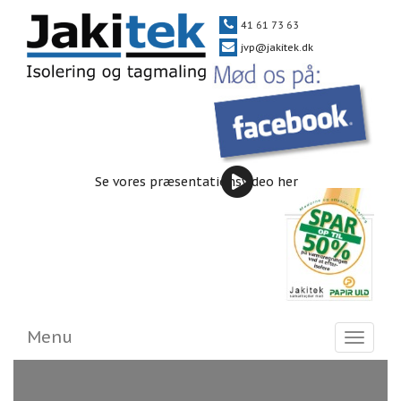
41 61 73 63
jvp@jakitek.dk
Se vores præsentationsvideo her
Menu
Toggle
navigat